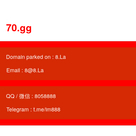
70.gg
Domain parked on :
8.La
Email :
8@8.La
QQ / 微信 : 8058888
Telegram : t.me/im888